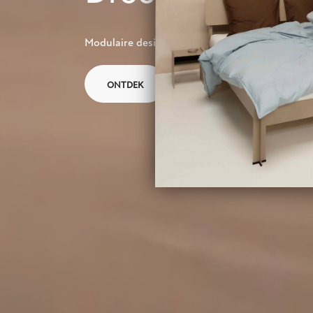
Modulaire design bedden, gemaakt in Nederla
ONTDEK