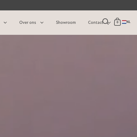
NL
Over ons
Showroom
Contact
0
Zoekoptie ope
Winkelw