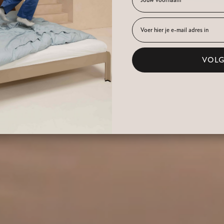
nd
VOL